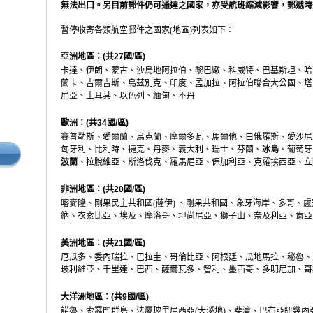
無法出口。另目前郵件仍可通達之國家，亦受航班縮減影響，郵遞時
暫停收寄各類航空郵件之國家
(
地區
)
列表如下：
亞洲地區：
(
共
27
國
/
區
)
卡達、伊朗、蒙古、沙烏地阿拉伯、黎巴嫩、科威特、巴基斯坦、哈
蘭卡、吉爾吉斯、烏茲別克、印度、孟加拉、阿拉伯聯合大公國、塔
尼亞、土耳其、以色列、緬甸、不丹
歐洲：
(
共
34
國
/
區
)
賽普勒斯、愛爾蘭、烏克蘭、摩爾多瓦、馬爾他、白俄羅斯、愛沙尼
匈牙利、比利時、捷克、丹麥、義大利、瑞士、芬蘭、
冰島
、葡萄牙
波蘭
、拉脫維亞、斯洛伐克、羅馬尼亞、保加利亞、克羅埃西亞、立
非洲地區：
(
共
20
國
/
區
)
喀麥隆、剛果民主共和國
(
薩伊
)
、剛果共和國、象牙海岸、多哥、盧
納、衣索比亞、埃及、摩洛哥、坦尚尼亞、獅子山、奈及利亞、肯亞
美洲地區：
(
共
21
國
/
區
)
厄瓜多、委內瑞拉、巴拉圭、哥倫比亞、阿根廷、瓜地馬拉、秘魯、
玻利維亞、千里達、巴西、薩爾瓦多、智利、墨西哥、多明尼加、哥
大洋洲地區：
(
共
9
國
/
區
)
諾魯、索羅門群島、法屬玻里尼西亞
(
大溪地
)
、斐濟、巴布亞紐幾內