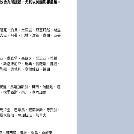
效皆有所延誤，尤其以美國影響最鉅。
薩克、約旦、土庫曼、亞塞拜然、斯里
吉克、阿曼、巴林、汶萊、寮國、亞美
亞、盧森堡、西班牙、喬治亞、希臘、
、斯洛維尼亞、瑞典、俄羅斯、挪威、
陶宛、奧地利、塞爾維亞、德國
安達、馬達加斯加、貝南、蒲隆地、迦
、模里西斯、南非、塞內加爾
烏拉圭、巴拿馬、宏都拉斯、牙買加、
斯大黎加、尼加拉瓜、加拿大
亞、紐西蘭、澳洲、關島、夏威夷