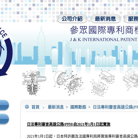
首頁
﹥
最新消息
>
國際動態
>
日法專利審查高速公路(PP
日法專利審查高速公路
(PPH)
自
2021
年
1
月
1
日起實施
2021
年
1
月
1
日起，日本特許廳及法國專利局將實施專利審查高速公路