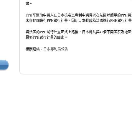
畫。
PPH
可幫助申請人在日本核准之專利申請得以在法國以簡單的
PPH
請
未與他國進行
PPH
試行計畫，因此日本將成為法國進行
PHH
試行計畫
與法國的
PPH
試行計畫正式上路後，日本總共與
45
個不同國家及地區
最多
PPH
試行計畫的國家。
相關連結：
日本專利局公告