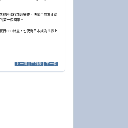
求程序進行加速審查。法國目前為止尚
的第一個國家。
實行
PPH
計畫，也使得日本成為世界上
上一個
回列表
下一個