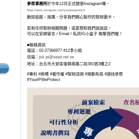
參眾事務所
於今年12月正式開張Instagram囉，
https://www.instagram.com/youripweprotect/
歡迎追蹤、按讚、分享我們精心製作的智財圖卡，
若有任何智財相關問題，或是想和我們說說話，
可以在官網留言 / Email / 私訊IG小盒子 聯繫我們喔！
■聯絡資訊
電話：02-27366977 #12李小姐
信箱：
jsk.pt@seed.net.tw
地址：台北市大安區復興南路二段381號3樓之2
#
專利 #商標 #著作權 #智財諮詢 #規劃布局 #請找參眾
#YourIPWeProtect