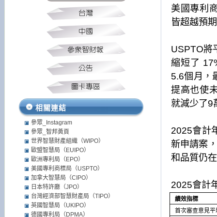
美國專利
皆超越預期
USPTO
將
縮短了
17
5.6
個月，
提高也使
就減少了
9
相關連結
參眾_Instagram
2025
會計
參眾_智邦黃頁
世界智慧財產組織（WIPO）
新申請案
歐盟智慧局（EUIPO）
和品質仍在
歐洲專利局（EPO）
美國專利商標局（USPTO）
加拿大智慧局（CIPO）
2025
會計
日本特許廳（JPO）
台灣經濟部智慧財產局（TIPO）
績效指標
英國智慧局（UKIPO）
首次審查意見平
德國專利局（DPMA）