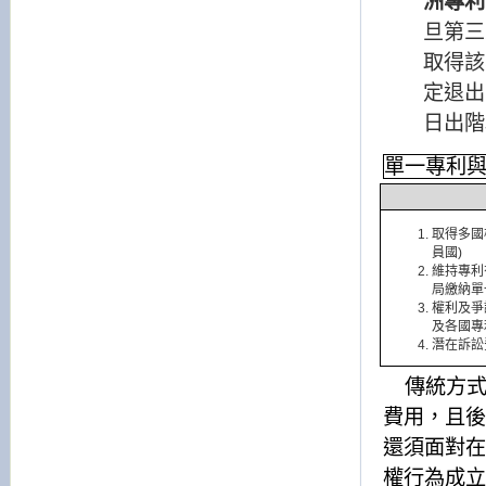
洲專利
旦第三
取得該
定退出
日出階
單一專利
取得多國
員國
)
維持專利
局繳納單
權利及爭
及各國專
潛在訴訟
傳統方
費用，且後
還須面對在
權行為成立