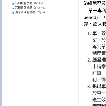
洛維尼亞及
新加坡智慧局（IPOS）
菲律賓智慧局（IPOPHL）
單一專
馬來西亞智慧局（MyIPO）
period)
」
弊，並採取
單一效
案，於
等到單
制度實
緩發准
申請案
在單一
利，得
退出單
於單一
議生效