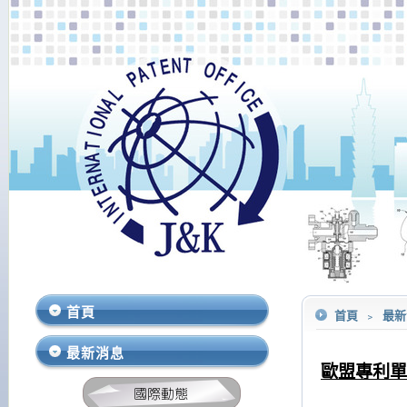
首頁
首頁
﹥
最
最新消息
歐盟專利單