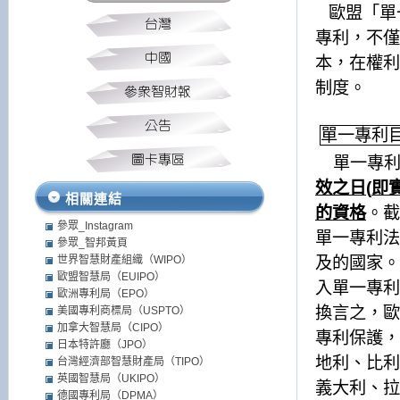
歐盟「單
專利，不僅
本，在權利
制度。
單一專利
單一專
效之日
(
即
相關連結
的資格
。截
參眾_Instagram
單一專利法
參眾_智邦黃頁
世界智慧財產組織（WIPO）
及的國家。
歐盟智慧局（EUIPO）
入單一專利
歐洲專利局（EPO）
換言之，歐
美國專利商標局（USPTO）
加拿大智慧局（CIPO）
專利保護，
日本特許廳（JPO）
地利、比利
台灣經濟部智慧財產局（TIPO）
英國智慧局（UKIPO）
義大利、拉
德國專利局（DPMA）