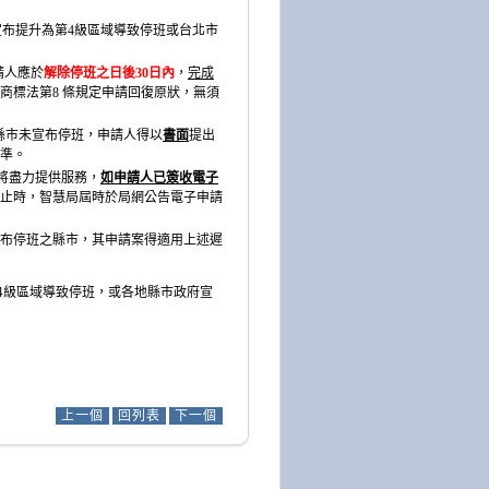
心宣布提升為第4級區域導致停班或台北市
請人應於
解除停班之日後
30
日內
，
完成
商標法第
8
條規定申請回復原狀，無須
縣市未宣布停班，申請人得以
書面
提出
準。
將盡力提供服務，
如申請人已簽收電子
止時，智慧局屆時於局網公告電子申請
宣布停班之縣市，其申請案得適用上述遲
為第4級區域導致停班，或各地縣市政府宣
上一個
回列表
下一個