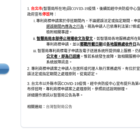
1.
台北市
(
智慧局所在地)因COVID-19疫情，後續如經中央防疫中
政府宣布
停班
時：
i.
專利商標申請案於停班期間內，不論遲誤法定或指定期間，申
遲誤期間內應為之行為
，視為申請人已依專利法第
17
條或
檢附相關事證。
ii.
智慧局局本部停止現場收文及發文
，如智慧局各地服務處所在
專利商標申請，並以
郵戳所載日期
或
各地服務處收件日
為
iii.
智慧局專利商標電子申請及電子送達系統所提供線上服務，仍
公文者，即為已送達
。惟若系統發生故障，致相關服務中
系統故障訊息。
2. 專利商標申請案之申請人住居所或代理人執行業務處所，有位於
誤法定或指定期間之處理原則，從寬認定。
3. 台北市以外縣市因COVID-19疫情，經中央防疫中心宣布提升
布停班時，專利商標申請案之處理原則，參照前述說明辦理。
詳細運作資訊以智慧局公告為準。
相關連結：
台灣智財局公告