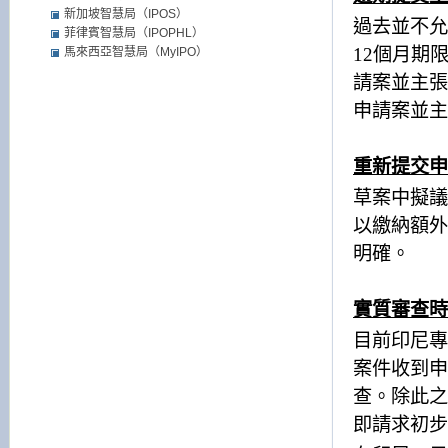
新加坡智慧局（IPOS）
過去並不允
菲律賓智慧局（IPOPHL）
12
個月期
馬來西亞智慧局（MyIPO）
請案並主張
申請案並主
重新提交申
草案中擬議
以繳納額外
明確。
實質審查時
目前印尼專
案件收到申
查。除此之
即請求初步